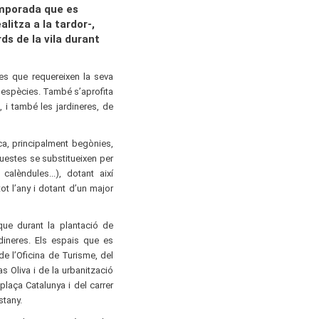
emporada que es
alitza a la tardor-,
ds de la vila durant
es que requereixen la seva
s espècies. També s’aprofita
 i també les jardineres, de
ca, principalment begònies,
uestes se substitueixen per
alèndules...), dotant així
tot l’any i dotant d’un major
ue durant la plantació de
rdineres. Els espais que es
e l’Oficina de Turisme, del
s Oliva i de la urbanització
laça Catalunya i del carrer
stany.