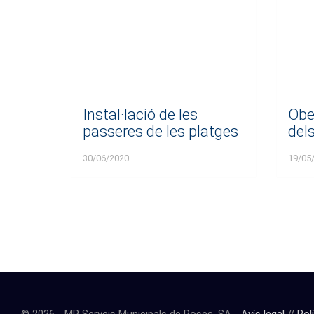
Instal·lació de les
Obe
passeres de les platges
del
30/06/2020
19/05