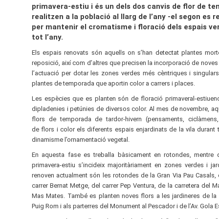
primavera-estiu i és un dels dos canvis de flor de t
realitzen a la població al llarg de l’any -el segon es re
per mantenir el cromatisme i floració dels espais ver
tot l’any.
Els espais renovats són aquells on s’han detectat plantes mort
reposició, així com d’altres que precisen la incorporació de nove
l’actuació per dotar les zones verdes més cèntriques i singulars,
plantes de temporada que aportin color a carrers i places.
Les espècies que es planten són de floració primaveral-estiuen
dipladenies i petúnies de diversos color. Al mes de novembre, aq
flors de temporada de tardor-hivern (pensaments, ciclàmens, c
de flors i color els diferents espais enjardinats de la vila durant 
dinamisme l’ornamentació vegetal.
En aquesta fase es treballa bàsicament en rotondes, mentre q
primavera-estiu s’incideix majoritàriament en zones verdes i ja
renoven actualment són les rotondes de la Gran Via Pau Casals, d
carrer Bernat Metge, del carrer Pep Ventura, de la carretera del Ma
Mas Mates. També es planten noves flors a les jardineres de la p
Puig Rom i als parterres del Monument al Pescador i de l’Av. Gola E