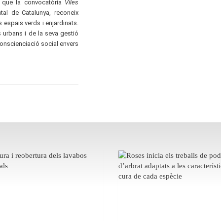
r" que la convocatòria
Viles
tal de Catalunya, reconeix
s espais verds i enjardinats.
s urbans i de la seva gestió
a conscienciació social envers